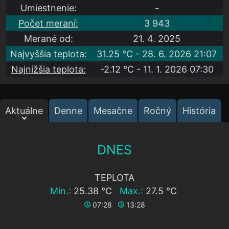
Umiestnenie:
-
Počet meraní:
3 943
Merané od:
21. 4. 2025
Najvyššia teplota:
31.25 °C - 28. 6. 2026 21:07
Najnižšia teplota:
-2.12 °C - 11. 1. 2026 07:30
Aktuálne
Denne
Mesačne
Ročný
História
DNES
TEPLOTA
Min.:
25.38 °C
Max.:
27.5 °C
07:28
13:28