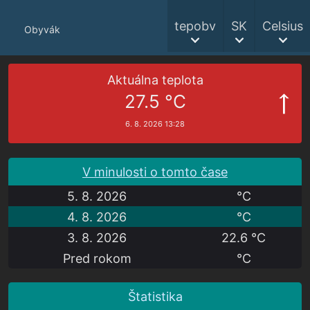
tepobv
SK
Celsius
Obyvák
Aktuálna teplota
27.5 °C
6. 8. 2026 13:28
V minulosti o tomto čase
5. 8. 2026
°C
4. 8. 2026
°C
3. 8. 2026
22.6 °C
Pred rokom
°C
Štatistika