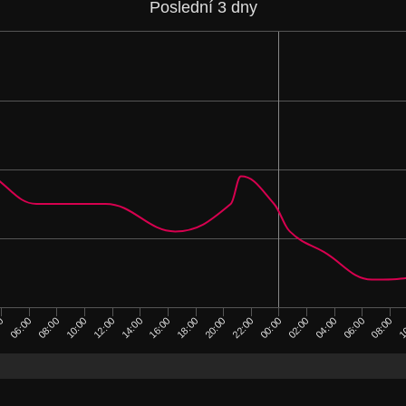
Poslední 3 dny
10:00
00:00
18:00
08:00
00
12:00
02:00
1
20:00
06:00
14:00
04:00
22:00
08:00
06:00
16:00