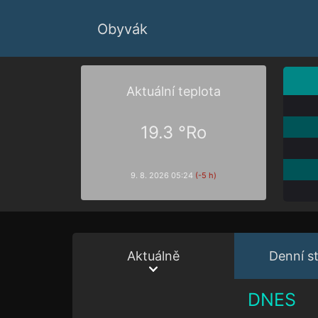
Obyvák
Aktuální teplota
19.3 °Ro
9. 8. 2026 05:24
(-5 h)
Aktuálně
Denní st
DNES