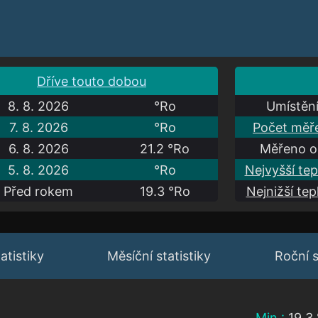
Dříve touto dobou
8. 8. 2026
°Ro
Umístění
7. 8. 2026
°Ro
Počet měře
6. 8. 2026
21.2 °Ro
Měřeno o
5. 8. 2026
°Ro
Nejvyšší tep
Před rokem
19.3 °Ro
Nejnižší tep
atistiky
Měsíční statistiky
Roční s
Min.:
19.3