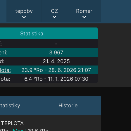
tepobv
CZ
Romer
Statistika
:
-
ní:
3 967
d:
21. 4. 2025
lota:
23.9 °Ro - 28. 6. 2026 21:07
lota:
6.4 °Ro - 11. 1. 2026 07:30
tatistiky
Historie
TEPLOTA
 °Ro
Max.:
19.6 °Ro